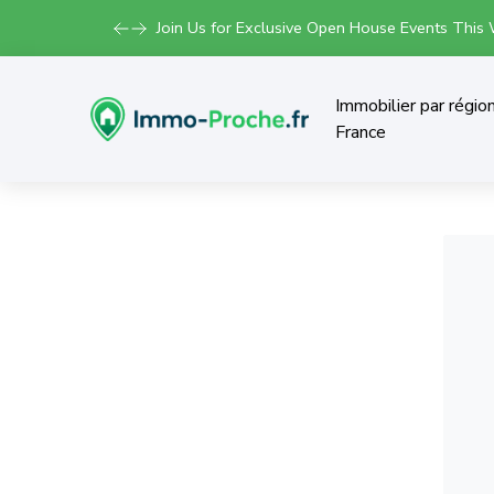
Join Us for Exclusive Open House Events This
Immobilier par régio
France