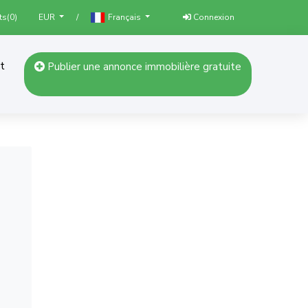
ts(
0
)
/
Connexion
EUR
Français
t
Publier une annonce immobilière gratuite