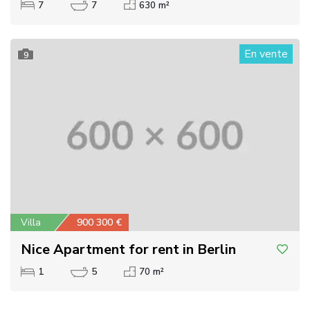
7
7
630 m²
En vente
9
Villa
900 300 €
Nice Apartment for rent in Berlin
1
5
70 m²