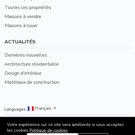
Toutes les propriétés
Maisons à vendre
Maisons à louer
ACTUALITÉS
Dernières nouvelles
Architecture résidentielle
Design d'intérieur
Matériaux de construction
/
Français
Languages:
©2026 Immo-Proche.fr - Publiez gratuitement votre
Votre expérience sur ce site sera améliorée si vous acceptez
les cookies
Politique de cookies
bien immobilier en France — maisons, appartements,