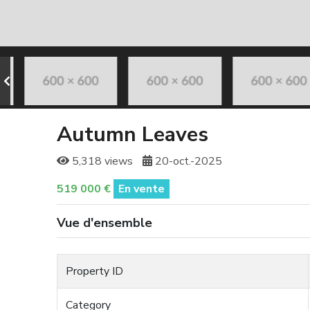
Autumn Leaves
5,318 views
20-oct.-2025
519 000 €
En vente
Vue d'ensemble
Property ID
Category