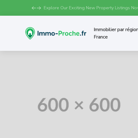
Explore Our Exciting New Property Listings Now
Immobilier par régio
France