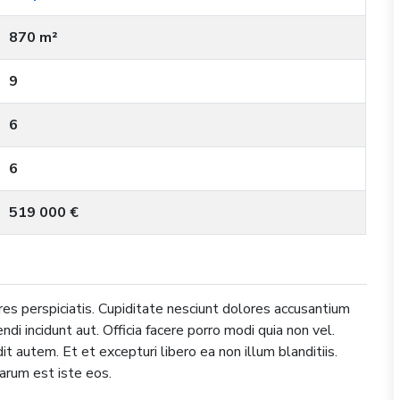
870 m²
9
6
6
519 000 €
es perspiciatis. Cupiditate nesciunt dolores accusantium
di incidunt aut. Officia facere porro modi quia non vel.
 autem. Et et excepturi libero ea non illum blanditiis.
arum est iste eos.