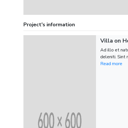
Project's information
Villa on 
Ad illo et na
deleniti. Sin
Read more