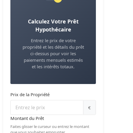
Calculez Votre Prêt
Hypothécaire
Entrez le prix de votre
propriété et les détails du prêt
ci-dessus pour voir les
paiements mensuels estimés
et les intérêts totaux.
Prix de la Propriété
€
Montant du Prêt
Faites glisser le curseur ou entrez le montant
que vous souhaitez emprunter