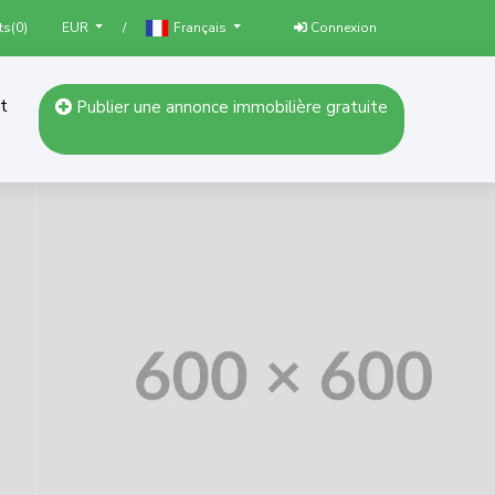
ts(
0
)
/
Connexion
EUR
Français
t
Publier une annonce immobilière gratuite