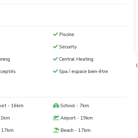
Piscine
Security
oning
Central Heating
C
cceptés
Spa / espace bien-être
ket - 16km
School - 7km
 1km
Airport - 19km
- 17km
Beach - 17km