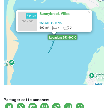
×
Sunnybrook Villas
À louer
953 600 € / mois
500 m²
4
2
Location: 953 600 €
Leaflet
Partager cette annonce: