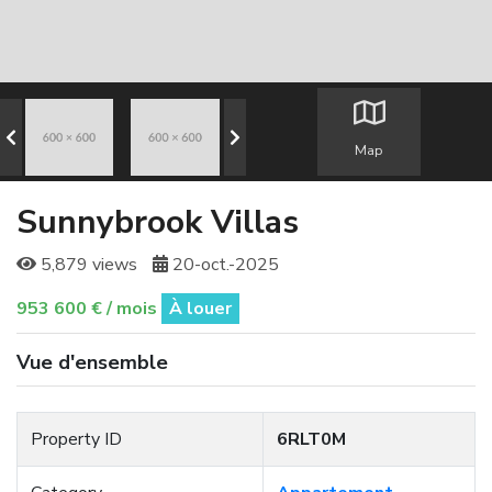
Map
Sunnybrook Villas
5,879 views
20-oct.-2025
953 600 € / mois
À louer
Vue d'ensemble
Property ID
6RLT0M