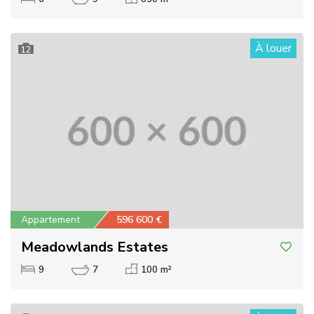
À louer
12
Appartement
596 600 €
Meadowlands Estates
9
7
100 m²