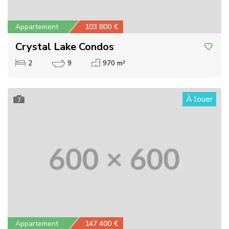
Appartement
103 800 €
Crystal Lake Condos
2
9
970 m²
À louer
7
Appartement
147 400 €