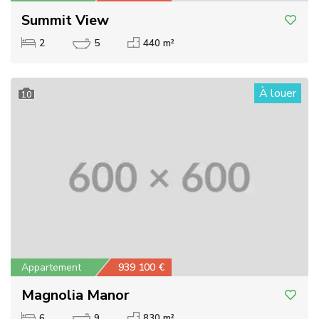
Summit View
2
5
440 m²
À louer
10
Appartement
939 100 €
Magnolia Manor
6
9
830 m²