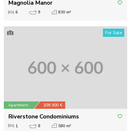
Magnolia Manor
6
9
830 m²
For Sale
12
Apartment
209 300 €
Riverstone Condominiums
1
8
580 m²