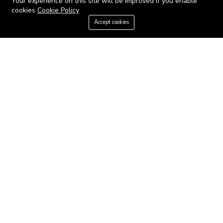
Your experience on this site will be improved if you enable
cookies
Cookie Policy
Hotline:
+33961635750
+33695558
Accept cookies
Email:
info@immo-proche.fr
ABOUT
About us
Contact us
Careers
Terms & Conditions
MORE INFORMATION
All projects
All properties
Houses for sale