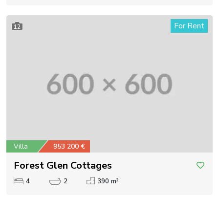
For Rent
12
Villa
953 200 €
Forest Glen Cottages
4
2
390 m²