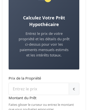
Calculez Votre Prêt
Hypothécaire
Entrez le prix de votre
propriété et les détails du prêt
ci-dessus pour voir les
paiements mensuels estimés
et les intérêts totaux.
Prix de la Propriété
€
Montant du Prêt
Faites glisser le curseur ou entrez le montant
que vous souhaitez emprunter