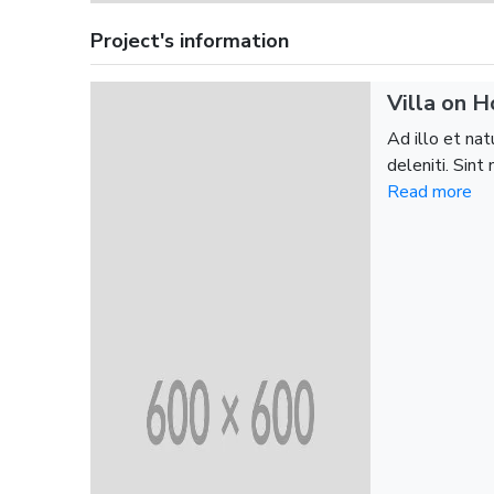
Project's information
Villa on 
Ad illo et na
deleniti. Sin
Read more