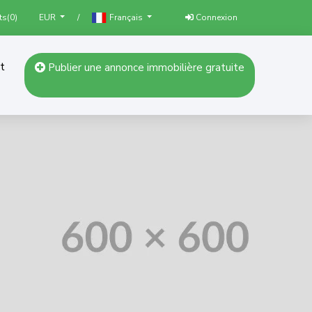
ts(
0
)
/
Connexion
EUR
Français
t
Publier une annonce immobilière gratuite