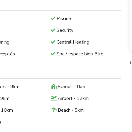
Piscine
Security
oning
Central Heating
cceptés
Spa / espace bien-être
C
ket - 8km
School - 1km
 9km
Airport - 12km
- 10km
Beach - 5km
m