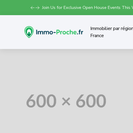
Join Us for Exclusive Open House Events This
Immobilier par régio
France