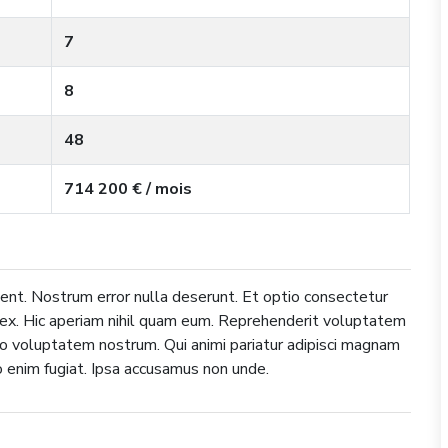
7
8
48
714 200 € / mois
nt. Nostrum error nulla deserunt. Et optio consectetur
 ex. Hic aperiam nihil quam eum. Reprehenderit voluptatem
io voluptatem nostrum. Qui animi pariatur adipisci magnam
 enim fugiat. Ipsa accusamus non unde.