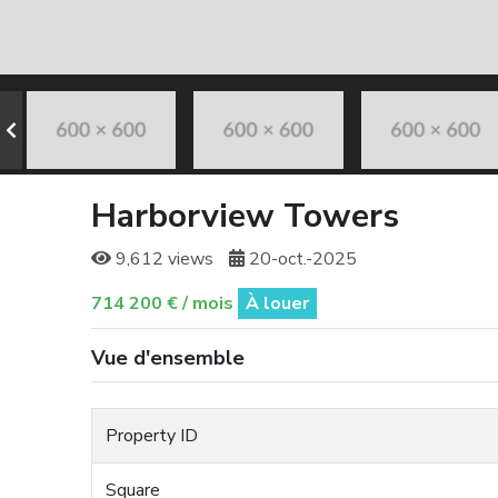
Harborview Towers
9,612 views
20-oct.-2025
714 200 € / mois
À louer
Vue d'ensemble
Property ID
Square